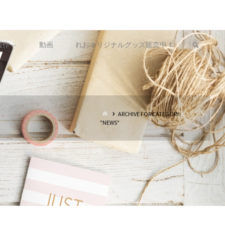
製作
動画
れおオリジナルグッズ販売中！
ホ
ARCHIVE FOR CATEGORY
ー
"NEWS"
ム