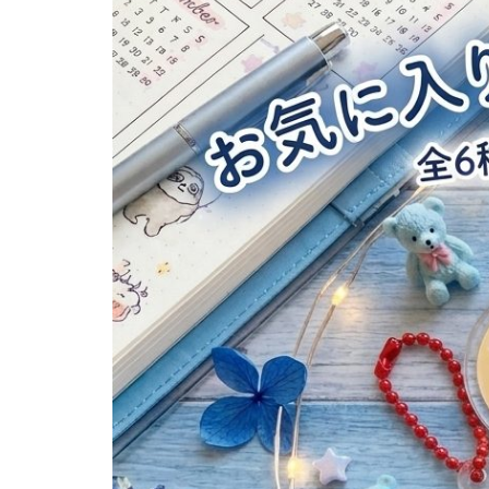
ッ
ジ
販
売
中！"