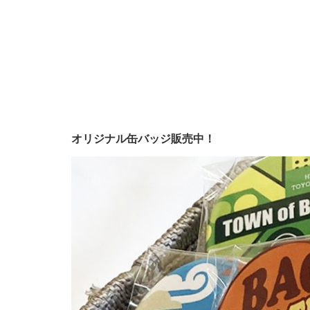
室
ROWA
様
の
オリジナル缶バッジ販売中！
店
舗
サ
イ
ン
装