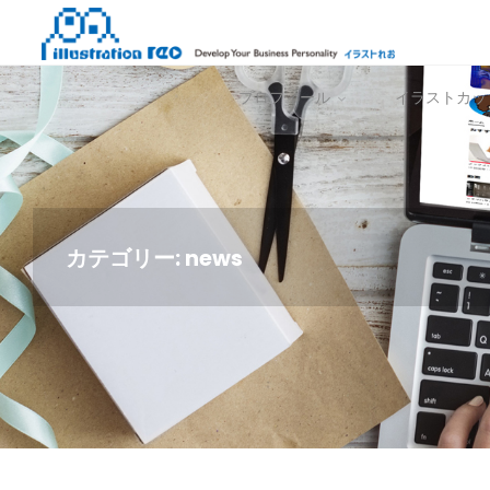
コ
イ
ン
ラ
テ
ス
プロフィール
イラストカッ
ン
ト
ツ
れ
へ
お
ス
キ
ッ
カテゴリー:
news
プ