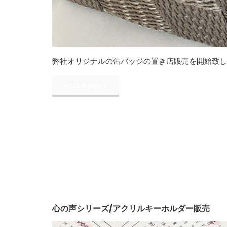
弊社オリジナルの缶バッジの置き店販売を開始致し
"オ
READ MORE
リ
ジ
ナ
ル
缶
心の声シリーズ/アクリルキーホルダー販売
バ