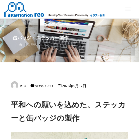
コ
イ
ン
ラ
テ
ス
ン
ト
ツ
缶バッジ・ステッカー製作
れ
へ
ホ
NEWS
缶バッジ・ステッカー製作
ス
お
ー
ム
キ
ッ
プ
REO
NEWS
/
REO
2026年5月12日
平和への願いを込めた、ステッカ
ーと缶バッジの製作