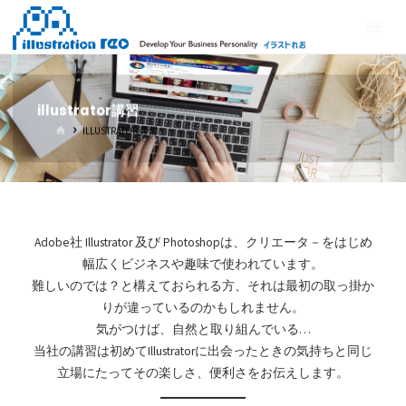
コ
イ
ン
ラ
テ
ス
ン
ト
ツ
illustrator講習
れ
へ
ホ
ILLUSTRATOR講習
ス
お
ー
ム
キ
ッ
プ
Adobe社 Illustrator 及び Photoshopは、クリエータ－をはじめ
幅広くビジネスや趣味で使われています。
難しいのでは？と構えておられる方、それは最初の取っ掛か
りが違っているのかもしれません。
気がつけば、自然と取り組んでいる…
当社の講習は初めてIllustratorに出会ったときの気持ちと同じ
立場にたってその楽しさ、便利さをお伝えします。