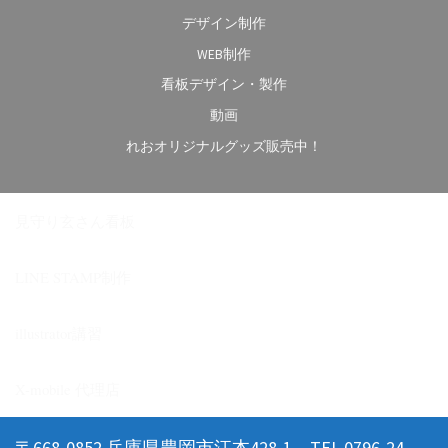
デザイン制作
WEB制作
看板デザイン・製作
動画
れおオリジナルグッズ販売中！
見守り玄さん看板
LINE STAMP制作
illustrator講習
X-mobile 代理店
〒668-0852 兵庫県豊岡市江本428-1 TEL.0796-24-