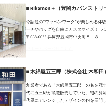
■ Rikomon＋（豊岡カバンスト
今話題の“ワッペンワーク”が楽しめる体験
ーチやバッグを自由にカスタマイズ！ ラ
〒668-0033 兵庫県豊岡市中央町８－８
※ホームページはこちら
■ 木綿屋五三郎（株式会社 木和田
創業者である「木綿屋五三郎」の名を冠
代に五三郎が製造販売していた、鞄の源
代風にアレンジしたデザインの鞄を展開