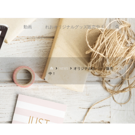
製作
動画
れおオリジナルグッズ販売中！
ホ
NEWS
オリジナル缶バッジ販売
ー
中！
ム