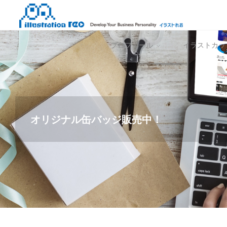
コ
イ
ン
ラ
テ
ス
プロフィール
イラストカッ
ン
ト
ツ
れ
へ
お
ス
キ
ッ
オリジナル缶バッジ販売中！
プ