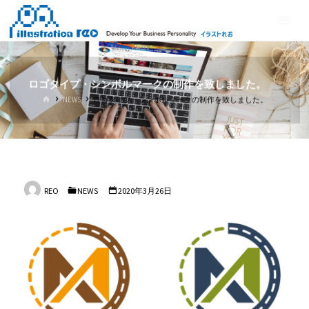
コ
イ
ン
ラ
テ
ス
ン
ト
ツ
ロゴタイプ・シンボルマークの制作を致しました。
れ
へ
ホ
NEWS
ロゴタイプ・シンボルマークの制作を致しました。
ス
お
ー
ム
キ
ッ
プ
REO
NEWS
2020年3月26日