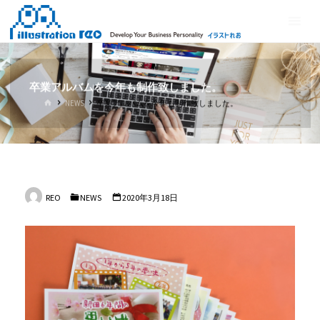
コ
イ
ン
ラ
テ
ス
ン
ト
ツ
卒業アルバムを今年も制作致しました。
れ
へ
ホ
NEWS
卒業アルバムを今年も制作致しました。
ス
お
ー
ム
キ
ッ
プ
REO
NEWS
2020年3月18日