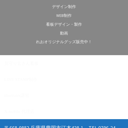
デザイン制作
WEB制作
看板デザイン・製作
動画
れおオリジナルグッズ販売中！
見守り玄さん看板
LINE STAMP制作
illustrator講習
X-mobile 代理店
〒668-0852 兵庫県豊岡市江本428-1 TEL.0796-24-