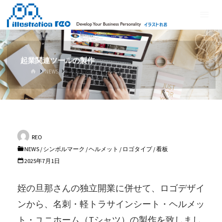
コ
イ
ン
ラ
テ
ス
ン
ト
ツ
起業関連ツールの製作
れ
へ
ホ
NEWS
起業関連ツールの製作
ス
お
ー
ム
キ
ッ
プ
REO
NEWS
/
シンボルマーク
/
ヘルメット
/
ロゴタイプ
/
看板
2025年7月1日
姪の旦那さんの独立開業に併せて、ロゴデザイ
ンから、名刺・軽トラサインシート・ヘルメッ
ト・ユニホーム（Tシャツ）の製作を致しまし