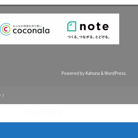
Powered by
Kahuna
&
WordPress
.
中！
X-mobile 代理店