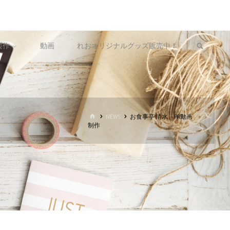
製作
動画
れおオリジナルグッズ販売中！
ホ
NEWS
お食事亭 清水 PR動画
ー
制作
ム