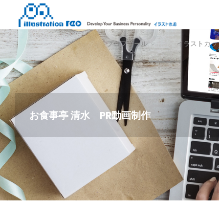
コ
イ
ン
ラ
テ
ス
プロフィール
イラストカッ
ン
ト
ツ
れ
へ
お
ス
キ
ッ
お食事亭 清水 PR動画制作
プ