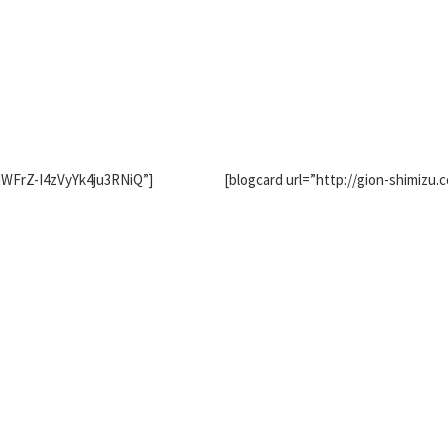
qWFrZ-I4zVyYk4ju3RNiQ”]
[blogcard url=”http://gion-shimizu.