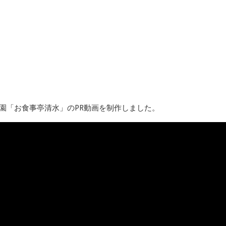
日
。
園「お食事亭清水」のPR動画を制作しました。