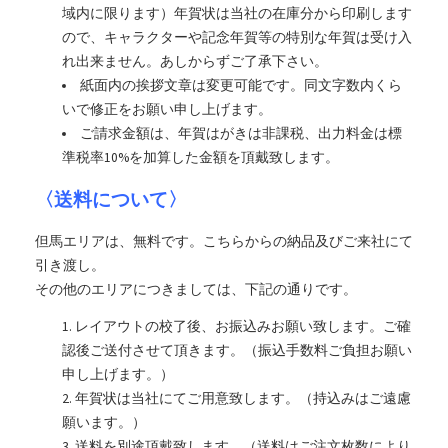
域内に限ります）年賀状は当社の在庫分から印刷します
ので、キャラクターや記念年賀等の特別な年賀は受け入
れ出来ません。あしからずご了承下さい。
紙面内の挨拶文章は変更可能です。同文字数内くら
いで修正をお願い申し上げます。
ご請求金額は、年賀はがきは非課税、出力料金は標
準税率10%を加算した金額を頂戴致します。
〈送料について〉
但馬エリアは、無料です。こちらからの納品及びご来社にて
引き渡し。
その他のエリアにつきましては、下記の通りです。
レイアウトの校了後、お振込みお願い致します。ご確
認後ご送付させて頂きます。（振込手数料ご負担お願い
申し上げます。）
年賀状は当社にてご用意致します。（持込みはご遠慮
願います。）
送料を別途頂戴致します。（送料はご注文枚数により