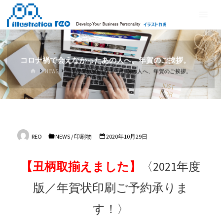
コ
イ
ン
ラ
テ
ス
ン
ト
ツ
コロナ禍で会えなかったあの人へ、年賀のご挨拶。
れ
へ
ホ
NEWS
コロナ禍で会えなかったあの人へ、年賀のご挨拶。
ス
お
ー
ム
キ
ッ
プ
REO
NEWS
/
印刷物
2020年10月29日
【丑柄取揃えました】
〈2021年度
版／年賀状印刷ご予約承りま
す！〉