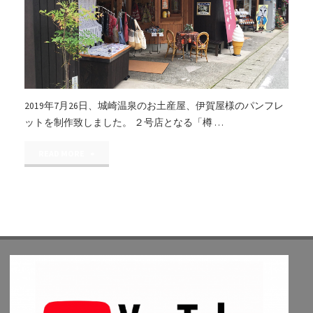
デ
ザ
イ
ン"
2019年7月26日、城崎温泉のお土産屋、伊賀屋様のパンフレ
ットを制作致しました。 ２号店となる「樽 …
"城
READ MORE
崎
温
泉
／
伊
賀