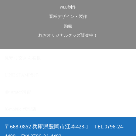
WEB制作
看板デザイン・製作
動画
れおオリジナルグッズ販売中！
見守り玄さん看板
LINE STAMP制作
illustrator講習
X-mobile 代理店
〒668-0852 兵庫県豊岡市江本428-1 TEL.0796-24-