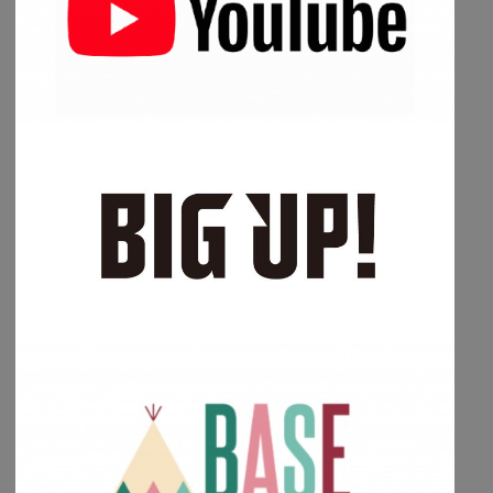
屋
様
パ
ン
フ
レ
ッ
ト
及
び
HP
製