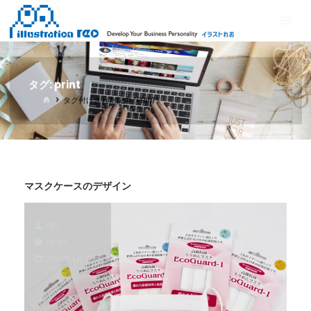
コ
イ
ン
ラ
テ
ス
ン
ト
ツ
タグ:
print
れ
へ
ホ
タグ付けされた記事 "PRINT"
ス
お
ー
ム
キ
ッ
プ
マスクケースのデザイン
REO
NEWS
2020年4月27日