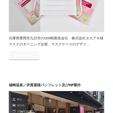
兵庫県豊岡市九日市のOEM鞄製造会社 株式会社タカアキ様
マスクのネーニング企画、マスクケースのデザイ …
"マ
READ MORE
ス
ク
ケ
城崎温泉／伊賀屋様パンフレット及びHP製作
ー
REO
ス
NEWS
の
2019年10月3日