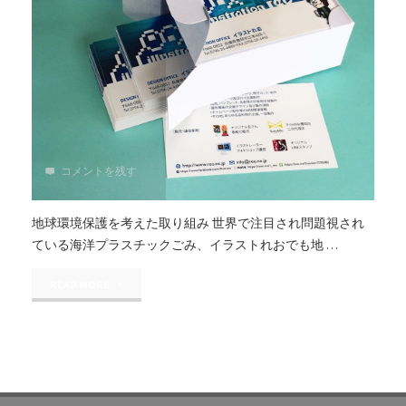
コメントを残す
地球環境保護を考えた取り組み 世界で注目され問題視され
ている海洋プラスチックごみ、イラストれおでも地 …
"地
READ MORE
球
環
境