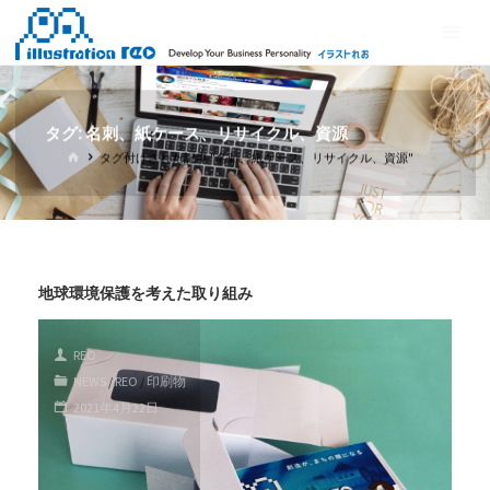
コ
イ
ン
ラ
テ
ス
ン
ト
ツ
タグ:
名刺、紙ケース、リサイクル、資源
れ
へ
ホ
タグ付けされた記事 "名刺、紙ケース、リサイクル、資源"
ス
お
ー
ム
キ
ッ
プ
地球環境保護を考えた取り組み
REO
NEWS
/
REO
/
印刷物
2021年4月22日