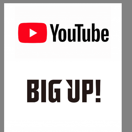
保
護
を
考
え
た
取
り
組
み"