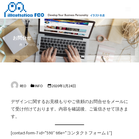
コ
イ
ン
ラ
テ
ス
ン
ト
ツ
お問合せ
れ
へ
ホ
INFO
お問合せ
ス
お
ー
ム
キ
ッ
プ
REO
INFO
2020年1月24日
デザインに関するお見積もりやご依頼のお問合せをメールに
て受け付けております。内容を確認後、ご返信させて頂きま
す。
[contact-form-7 id=”590″ title=”コンタクトフォーム 1″]