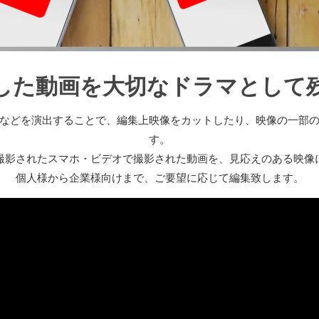
した動画を大切なドラマとして
などを演出することで、編集上映像をカットしたり、映像の一部
す。
撮影されたスマホ・ビデオで撮影された動画を、見応えのある映像
個人様から企業様向けまで、ご要望に応じて編集致します。