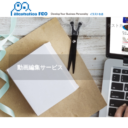
コ
イ
ン
ラ
テ
ス
プロフィール
イラストカッ
ン
ト
ツ
れ
へ
お
ス
キ
ッ
動画編集サービス
プ