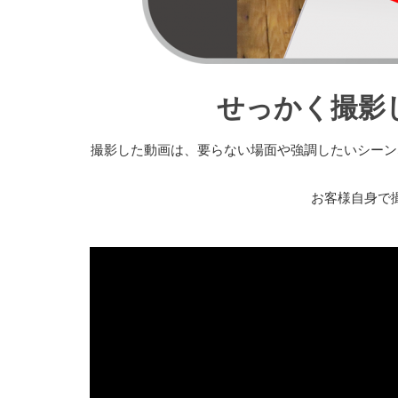
せっかく撮影
撮影した動画は、要らない場面や強調したいシーン
お客様自身で