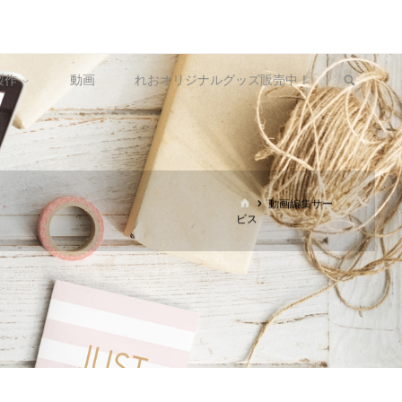
製作
動画
れおオリジナルグッズ販売中！
ホ
動画編集サー
ー
ビス
ム