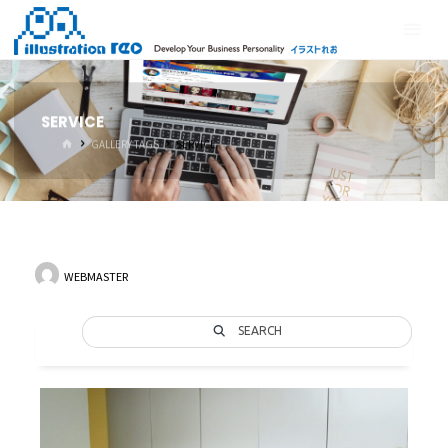
コ
イ
ン
ラ
テ
ス
ン
ト
ツ
SERVICE
れ
へ
ホ
GALLERY TAGS
SERVICE
ス
お
ー
ム
キ
ッ
プ
WEBMASTER
SEARCH