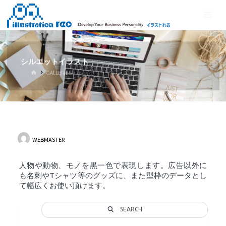
コ
イ
ン
ラ
テ
ス
ン
ト
ツ
シルエットイラスト
れ
へ
ホ
GALLERIES
シルエットイラスト
ス
お
ー
ム
キ
ッ
プ
WEBMASTER
人物や動物、モノを黒一色で表現します。広告以外に
も名刺やTシャツ等のグッズに、また型枠のデータとし
て幅広くお使い頂けます。
SEARCH