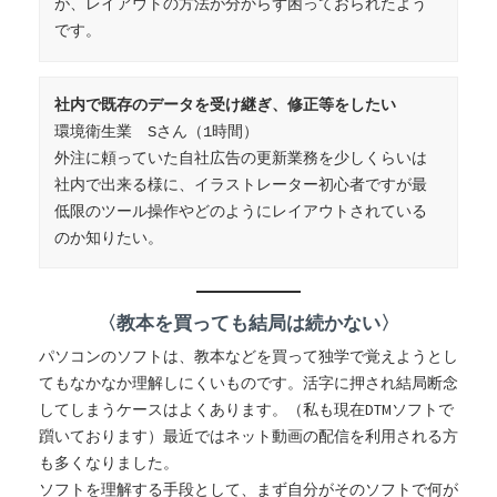
が、レイアウトの方法が分からず困っておられたよう
です。
社内で既存のデータを受け継ぎ、修正等をしたい
環境衛生業　Sさん（1時間）

外注に頼っていた自社広告の更新業務を少しくらいは
社内で出来る様に、イラストレーター初心者ですが最
低限のツール操作やどのようにレイアウトされている
のか知りたい。
〈教本を買っても結局は続かない〉
パソコンのソフトは、教本などを買って独学で覚えようとし
てもなかなか理解しにくいものです。活字に押され結局断念
してしまうケースはよくあります。（私も現在DTMソフトで
躓いております）最近ではネット動画の配信を利用される方
も多くなりました。
ソフトを理解する手段として、まず自分がそのソフトで何が