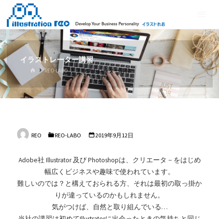
コ
イ
ン
ラ
テ
ス
ン
ト
ツ
イラストレーター講習
れ
へ
ホ
REO-LABO
イラストレーター講習
ス
お
ー
ム
キ
ッ
プ
REO
REO-LABO
2019年9月12日
Adobe社 Illustrator 及び Photoshopは、クリエータ－をはじめ
幅広くビジネスや趣味で使われています。
難しいのでは？と構えておられる方、それは最初の取っ掛か
りが違っているのかもしれません。
気がつけば、自然と取り組んでいる…
当社の講習は初めてIllustratorに出会ったときの気持ちと同じ