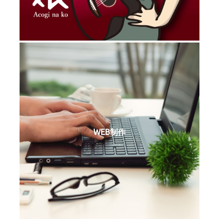
WEB制作