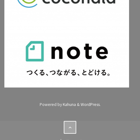
Powered by
Kahuna
&
WordPress
.