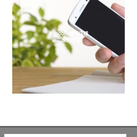
X-mobile豊岡店様
二次代理店