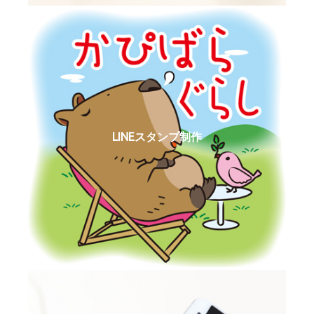
LINEスタンプ制作