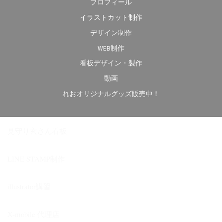
プロフィール
イラストカット制作
デザイン制作
WEB制作
看板デザイン・製作
動画
れおオリジナルグッズ販売中！
見守り玄さん看板
LINE STAMP制作
illustrator講習
X-mobile 代理店