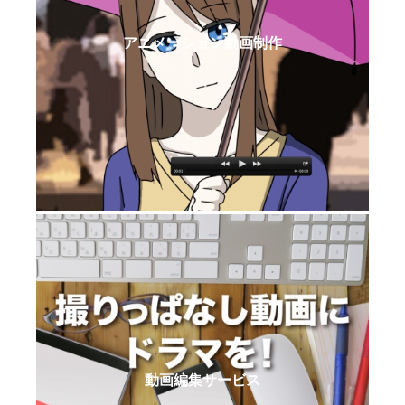
アニメーション動画制作
動画編集サービス